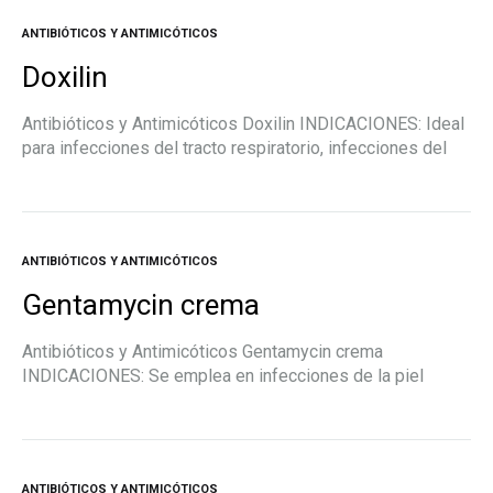
ANTIBIÓTICOS Y ANTIMICÓTICOS
Doxilin
Antibióticos y Antimicóticos Doxilin INDICACIONES: Ideal
para infecciones del tracto respiratorio, infecciones del
tracto urinario, enfermedades de transmisión sexual,
infecciones dermatológicas como Acné vulgaris,
sensibles. DOSIS: 200 mg el primer…
ANTIBIÓTICOS Y ANTIMICÓTICOS
Gentamycin crema
Antibióticos y Antimicóticos Gentamycin crema
INDICACIONES: Se emplea en infecciones de la piel
causadas por gérmenes grampositivos y gramnegativos
sensibles al medicamento. Está indicada en el tratamiento
de quemaduras, heridas…
ANTIBIÓTICOS Y ANTIMICÓTICOS